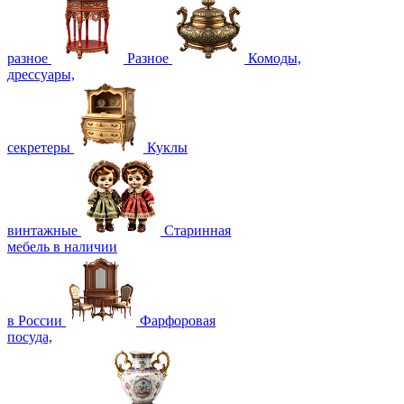
разное
Разное
Комоды,
дрессуары,
секретеры
Куклы
винтажные
Старинная
мебель в наличии
в России
Фарфоровая
посуда,