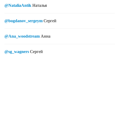
@NataliaAntik
Наталья
@bogdanov_sergeym
Сергей
@Ana_woodstream
Анна
@sg_wagners
Сергей