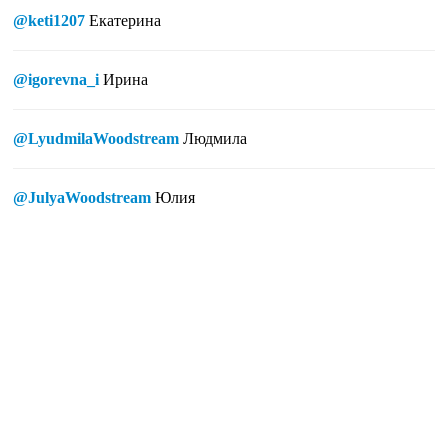
@keti1207
Екатерина
@igorevna_i
Ирина
@LyudmilaWoodstream
Людмила
@JulyaWoodstream
Юлия