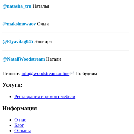
@natasha_tru
Наталья
@maksimowaov
Ольга
@Elyavitag045
Эльвира
@NataliWoodstream
Натали
Пишите:
info@woodstream.online
По будням
Услуги:
Реставрация и ремонт мебели
Информация
О нас
Блог
Отзывы