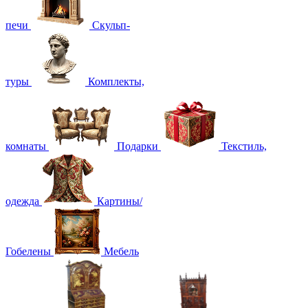
печи
Скульп-
туры
Комплекты,
комнаты
Подарки
Текстиль,
одежда
Картины/
Гобелены
Мебель