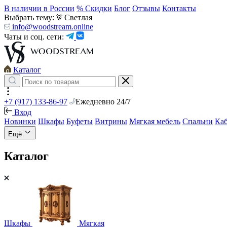
В наличии в России
% Скидки
Блог
Отзывы
Контакты
Выбрать тему:
Светлая
info@woodstream.online
Чаты и соц. сети:
Каталог
+7 (917) 133-86-97
Ежедневно 24/7
Вход
Новинки
Шкафы
Буфеты
Витрины
Мягкая мебель
Спальни
Ка
Ещё
Каталог
Шкафы
Мягкая