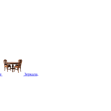
е
Зеркала,