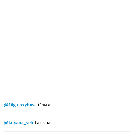
@Olga_zzybova
Ольга
@tatyana_veli
Татьяна