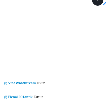
@NinaWoodstream
Нина
@Elena1001antik
Елена