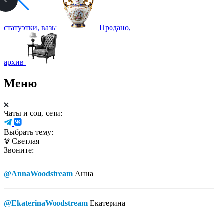
статуэтки, вазы
Продано,
архив
Меню
Чаты и соц. сети:
Выбрать тему:
Светлая
Звоните:
@AnnaWoodstream
Анна
@EkaterinaWoodstream
Екатерина