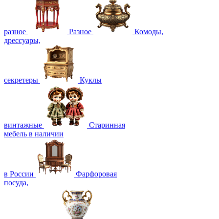
разное
Разное
Комоды,
дрессуары,
секретеры
Куклы
винтажные
Старинная
мебель в наличии
в России
Фарфоровая
посуда,