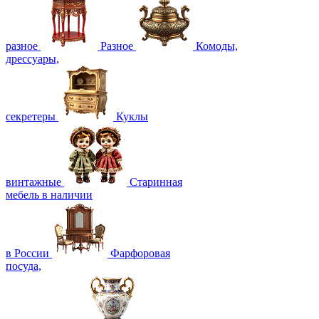
разное
Разное
Комоды,
дрессуары,
секретеры
Куклы
винтажные
Старинная
мебель в наличии
в России
Фарфоровая
посуда,