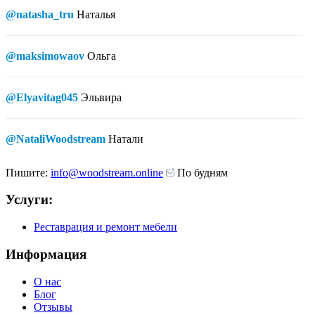
@natasha_tru
Наталья
@maksimowaov
Ольга
@Elyavitag045
Эльвира
@NataliWoodstream
Натали
Пишите:
info@woodstream.online
По будням
Услуги:
Реставрация и ремонт мебели
Информация
О нас
Блог
Отзывы