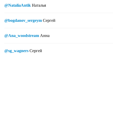
@NataliaAntik
Наталья
@bogdanov_sergeym
Сергей
@Ana_woodstream
Анна
@sg_wagners
Сергей