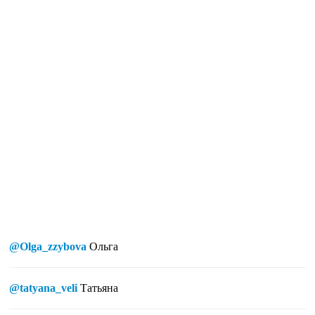
@Olga_zzybova
Ольга
@tatyana_veli
Татьяна