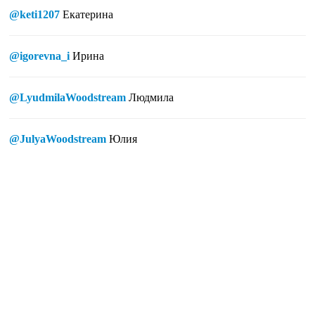
@keti1207
Екатерина
@igorevna_i
Ирина
@LyudmilaWoodstream
Людмила
@JulyaWoodstream
Юлия