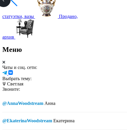
статуэтки, вазы
Продано,
архив
Меню
Чаты и соц. сети:
Выбрать тему:
Светлая
Звоните:
@AnnaWoodstream
Анна
@EkaterinaWoodstream
Екатерина