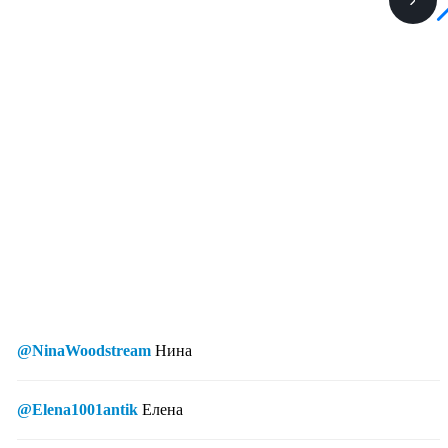
@NinaWoodstream
Нина
@Elena1001antik
Елена