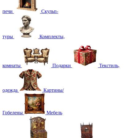
печи
Скульп-
туры
Комплекты,
комнаты
Подарки
Текстиль,
одежда
Картины/
Гобелены
Мебель