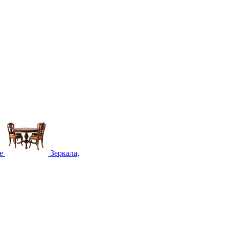
е
Зеркала,