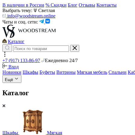
В наличии в России
% Скидки
Блог
Отзывы
Контакты
Выбрать тему:
Светлая
info@woodstream.online
Чаты и соц. сети:
Каталог
+7 (917) 133-86-97
Ежедневно 24/7
Вход
Новинки
Шкафы
Буфеты
Витрины
Мягкая мебель
Спальни
Ка
Ещё
Каталог
Шкафы
Мягкая