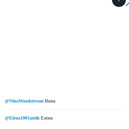
@NinaWoodstream
Нина
@Elena1001antik
Елена