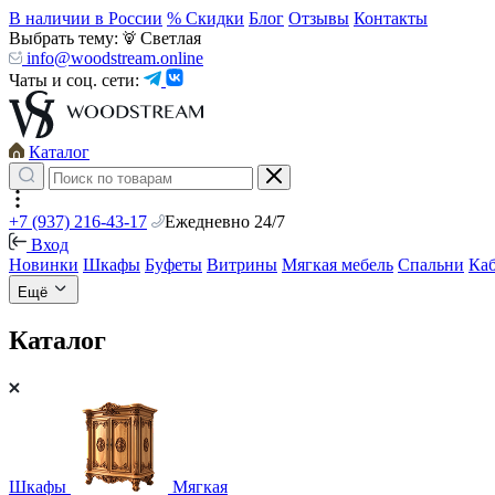
В наличии в России
% Скидки
Блог
Отзывы
Контакты
Выбрать тему:
Светлая
info@woodstream.online
Чаты и соц. сети:
Каталог
+7 (937) 216-43-17
Ежедневно 24/7
Вход
Новинки
Шкафы
Буфеты
Витрины
Мягкая мебель
Спальни
Ка
Ещё
Каталог
Шкафы
Мягкая