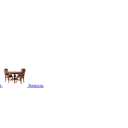
е
Зеркала,