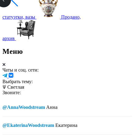
статуэтки, вазы
Продано,
архив
Меню
Чаты и соц. сети:
Выбрать тему:
Светлая
Звоните:
@AnnaWoodstream
Анна
@EkaterinaWoodstream
Екатерина