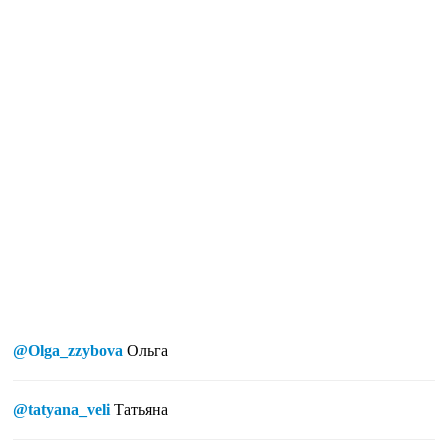
@Olga_zzybova
Ольга
@tatyana_veli
Татьяна