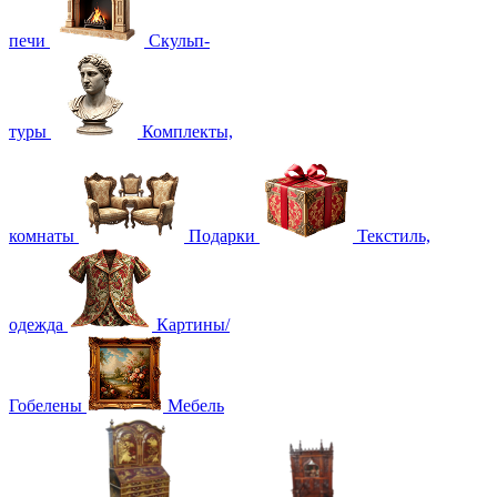
печи
Скульп-
туры
Комплекты,
комнаты
Подарки
Текстиль,
одежда
Картины/
Гобелены
Мебель