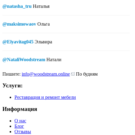
@natasha_tru
Наталья
@maksimowaov
Ольга
@Elyavitag045
Эльвира
@NataliWoodstream
Натали
Пишите:
info@woodstream.online
По будням
Услуги:
Реставрация и ремонт мебели
Информация
О нас
Блог
Отзывы