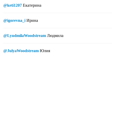
@keti1207
Екатерина
@igorevna_i
Ирина
@LyudmilaWoodstream
Людмила
@JulyaWoodstream
Юлия