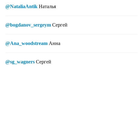
@NataliaAntik
Наталья
@bogdanov_sergeym
Сергей
@Ana_woodstream
Анна
@sg_wagners
Сергей