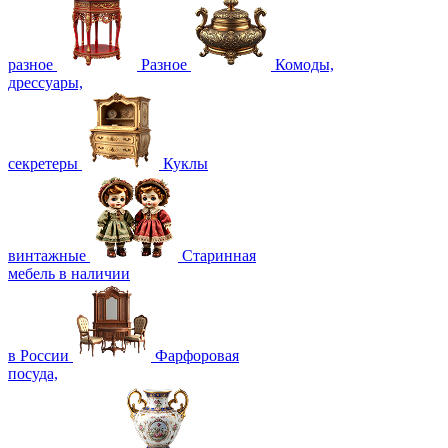
разное
Разное
Комоды,
дрессуары,
секретеры
Куклы
винтажные
Старинная
мебель в наличии
в России
Фарфоровая
посуда,