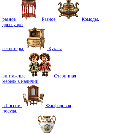
разное
Разное
Комоды,
дрессуары,
секретеры
Куклы
винтажные
Старинная
мебель в наличии
в России
Фарфоровая
посуда,