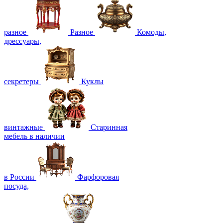
разное
Разное
Комоды,
дрессуары,
секретеры
Куклы
винтажные
Старинная
мебель в наличии
в России
Фарфоровая
посуда,