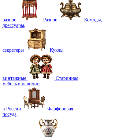
разное
Разное
Комоды,
дрессуары,
секретеры
Куклы
винтажные
Старинная
мебель в наличии
в России
Фарфоровая
посуда,