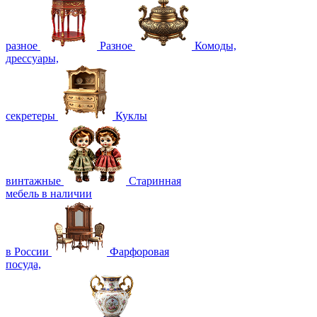
разное
Разное
Комоды,
дрессуары,
секретеры
Куклы
винтажные
Старинная
мебель в наличии
в России
Фарфоровая
посуда,