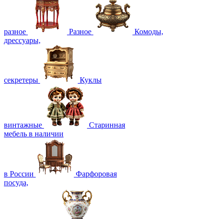
разное
Разное
Комоды,
дрессуары,
секретеры
Куклы
винтажные
Старинная
мебель в наличии
в России
Фарфоровая
посуда,