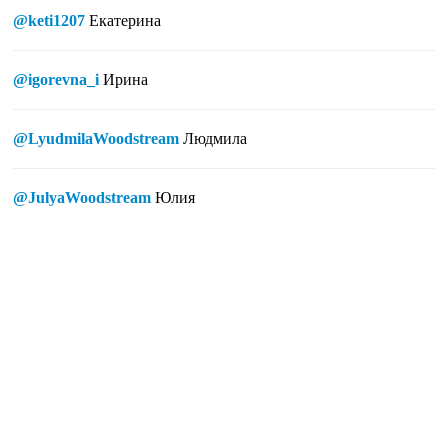
@keti1207
Екатерина
@igorevna_i
Ирина
@LyudmilaWoodstream
Людмила
@JulyaWoodstream
Юлия