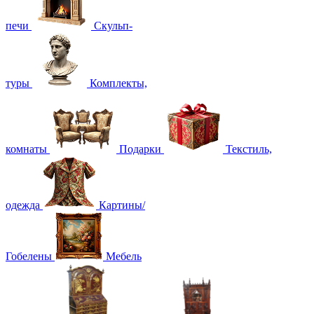
печи
Скульп-
туры
Комплекты,
комнаты
Подарки
Текстиль,
одежда
Картины/
Гобелены
Мебель