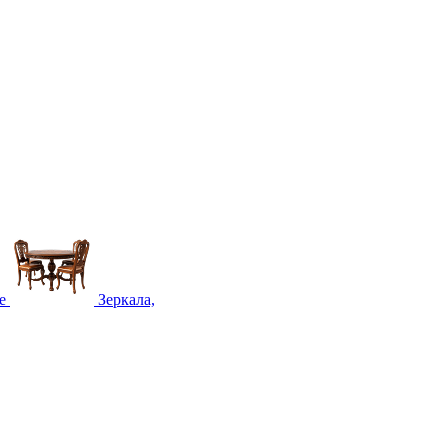
е
Зеркала,