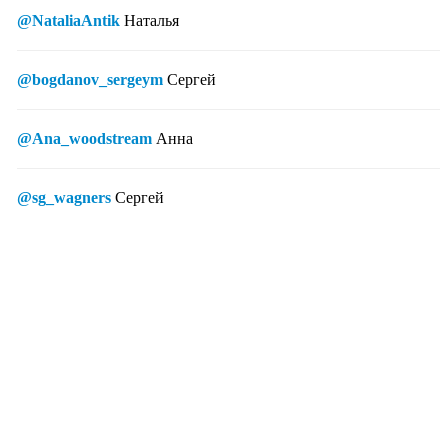
@NataliaAntik
Наталья
@bogdanov_sergeym
Сергей
@Ana_woodstream
Анна
@sg_wagners
Сергей