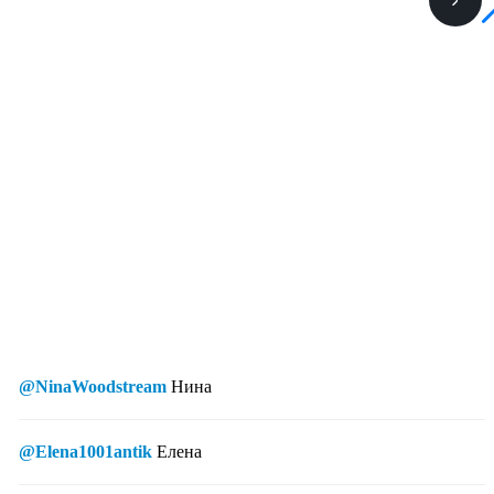
@NinaWoodstream
Нина
@Elena1001antik
Елена