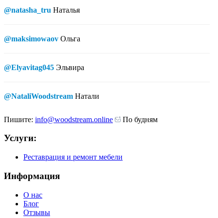
@natasha_tru
Наталья
@maksimowaov
Ольга
@Elyavitag045
Эльвира
@NataliWoodstream
Натали
Пишите:
info@woodstream.online
По будням
Услуги:
Реставрация и ремонт мебели
Информация
О нас
Блог
Отзывы