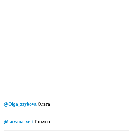
@Olga_zzybova
Ольга
@tatyana_veli
Татьяна