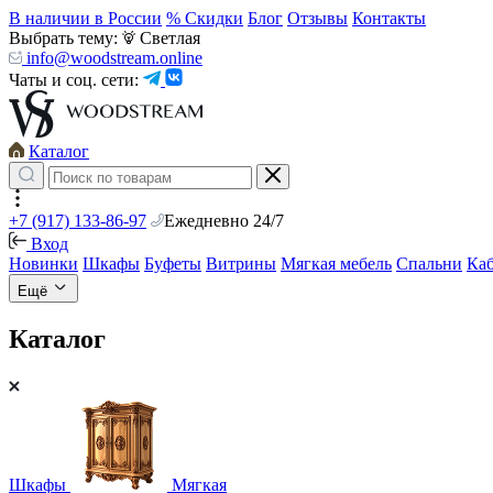
В наличии в России
% Скидки
Блог
Отзывы
Контакты
Выбрать тему:
Светлая
info@woodstream.online
Чаты и соц. сети:
Каталог
+7 (917) 133-86-97
Ежедневно 24/7
Вход
Новинки
Шкафы
Буфеты
Витрины
Мягкая мебель
Спальни
Ка
Ещё
Каталог
Шкафы
Мягкая