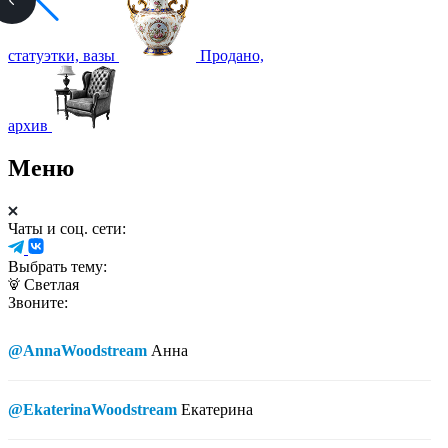
статуэтки, вазы
Продано,
архив
Меню
Чаты и соц. сети:
Выбрать тему:
Светлая
Звоните:
@AnnaWoodstream
Анна
@EkaterinaWoodstream
Екатерина