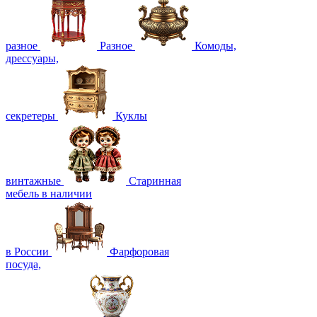
разное
Разное
Комоды,
дрессуары,
секретеры
Куклы
винтажные
Старинная
мебель в наличии
в России
Фарфоровая
посуда,