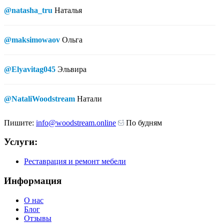
@natasha_tru
Наталья
@maksimowaov
Ольга
@Elyavitag045
Эльвира
@NataliWoodstream
Натали
Пишите:
info@woodstream.online
По будням
Услуги:
Реставрация и ремонт мебели
Информация
О нас
Блог
Отзывы