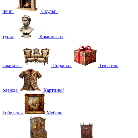
печи
Скульп-
туры
Комплекты,
комнаты
Подарки
Текстиль,
одежда
Картины/
Гобелены
Мебель