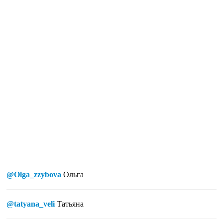
@Olga_zzybova
Ольга
@tatyana_veli
Татьяна