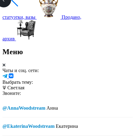
статуэтки, вазы
Продано,
архив
Меню
Чаты и соц. сети:
Выбрать тему:
Светлая
Звоните:
@AnnaWoodstream
Анна
@EkaterinaWoodstream
Екатерина