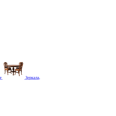
е
Зеркала,