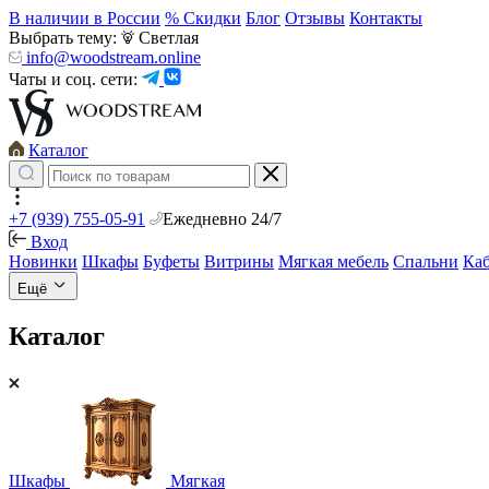
В наличии в России
% Скидки
Блог
Отзывы
Контакты
Выбрать тему:
Светлая
info@woodstream.online
Чаты и соц. сети:
Каталог
+7 (939) 755-05-91
Ежедневно 24/7
Вход
Новинки
Шкафы
Буфеты
Витрины
Мягкая мебель
Спальни
Ка
Ещё
Каталог
Шкафы
Мягкая