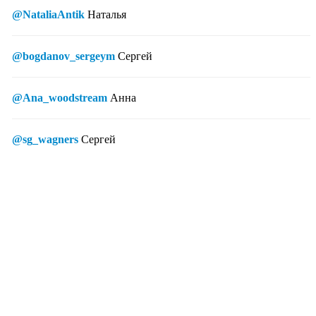
@NataliaAntik
Наталья
@bogdanov_sergeym
Сергей
@Ana_woodstream
Анна
@sg_wagners
Сергей