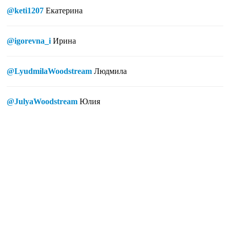
@keti1207
Екатерина
@igorevna_i
Ирина
@LyudmilaWoodstream
Людмила
@JulyaWoodstream
Юлия