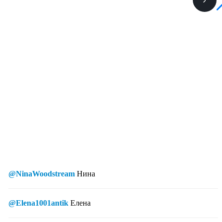
@NinaWoodstream
Нина
@Elena1001antik
Елена