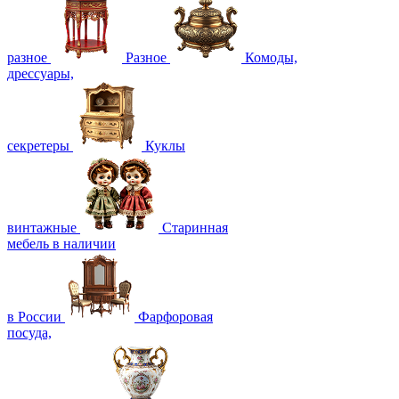
разное
Разное
Комоды,
дрессуары,
секретеры
Куклы
винтажные
Старинная
мебель в наличии
в России
Фарфоровая
посуда,