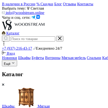
В наличии в России
% Скидки
Блог
Отзывы
Контакты
Выбрать тему:
Светлая
info@woodstream.online
Чаты и соц. сети:
Каталог
+7 (937) 216-43-17
Ежедневно 24/7
Вход
Новинки
Шкафы
Буфеты
Витрины
Мягкая мебель
Спальни
Ка
Ещё
Каталог
Шкафы
Мягкая