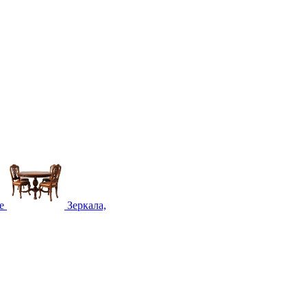
е
Зеркала,