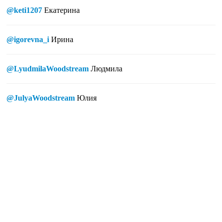
@keti1207
Екатерина
@igorevna_i
Ирина
@LyudmilaWoodstream
Людмила
@JulyaWoodstream
Юлия