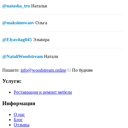
@natasha_tru
Наталья
@maksimowaov
Ольга
@Elyavitag045
Эльвира
@NataliWoodstream
Натали
Пишите:
info@woodstream.online
По будням
Услуги:
Реставрация и ремонт мебели
Информация
О нас
Блог
Отзывы