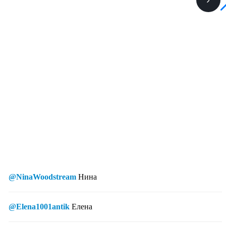
@NinaWoodstream
Нина
@Elena1001antik
Елена