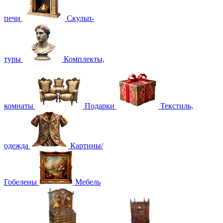
печи
Скульп-
туры
Комплекты,
комнаты
Подарки
Текстиль,
одежда
Картины/
Гобелены
Мебель