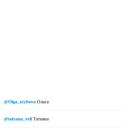
@Olga_zzybova
Ольга
@tatyana_veli
Татьяна