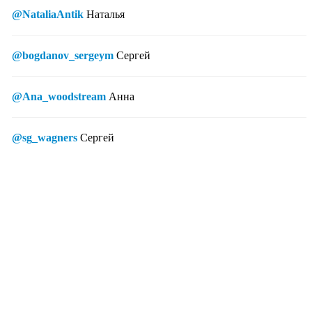
@NataliaAntik
Наталья
@bogdanov_sergeym
Сергей
@Ana_woodstream
Анна
@sg_wagners
Сергей