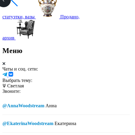
статуэтки, вазы
Продано,
архив
Меню
Чаты и соц. сети:
Выбрать тему:
Светлая
Звоните:
@AnnaWoodstream
Анна
@EkaterinaWoodstream
Екатерина