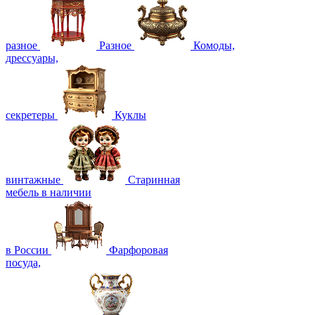
разное
Разное
Комоды,
дрессуары,
секретеры
Куклы
винтажные
Старинная
мебель в наличии
в России
Фарфоровая
посуда,