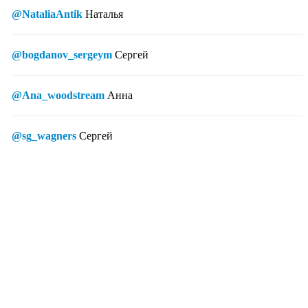
@NataliaAntik
Наталья
@bogdanov_sergeym
Сергей
@Ana_woodstream
Анна
@sg_wagners
Сергей