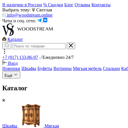
В наличии в России
% Скидки
Блог
Отзывы
Контакты
Выбрать тему:
Светлая
info@woodstream.online
Чаты и соц. сети:
Каталог
+7 (917) 133-86-97
Ежедневно 24/7
Вход
Новинки
Шкафы
Буфеты
Витрины
Мягкая мебель
Спальни
Ка
Ещё
Каталог
Шкафы
Мягкая