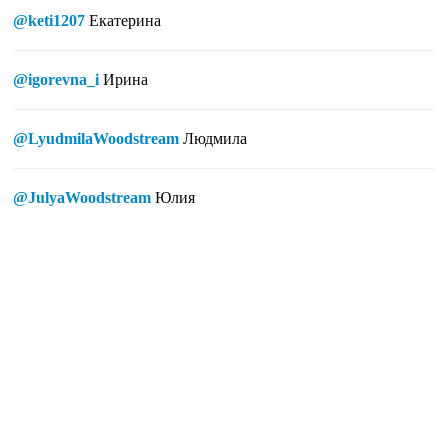
@keti1207
Екатерина
@igorevna_i
Ирина
@LyudmilaWoodstream
Людмила
@JulyaWoodstream
Юлия