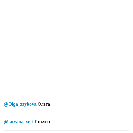
@Olga_zzybova
Ольга
@tatyana_veli
Татьяна