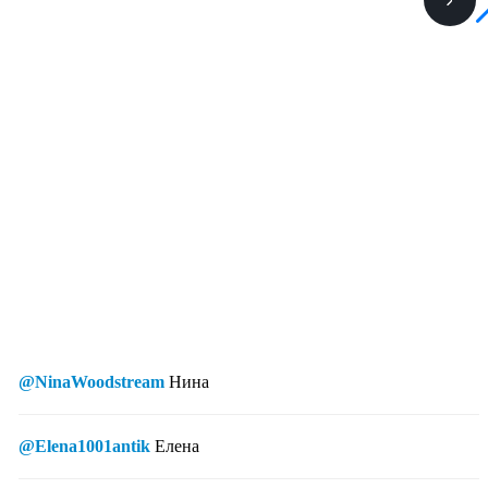
@NinaWoodstream
Нина
@Elena1001antik
Елена