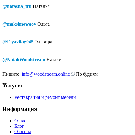
@natasha_tru
Наталья
@maksimowaov
Ольга
@Elyavitag045
Эльвира
@NataliWoodstream
Натали
Пишите:
info@woodstream.online
По будням
Услуги:
Реставрация и ремонт мебели
Информация
О нас
Блог
Отзывы