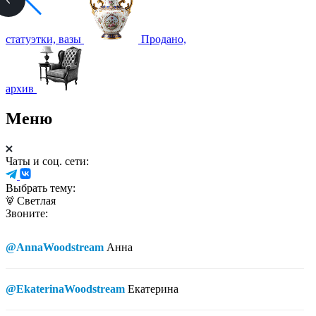
статуэтки, вазы
Продано,
архив
Меню
Чаты и соц. сети:
Выбрать тему:
Светлая
Звоните:
@AnnaWoodstream
Анна
@EkaterinaWoodstream
Екатерина