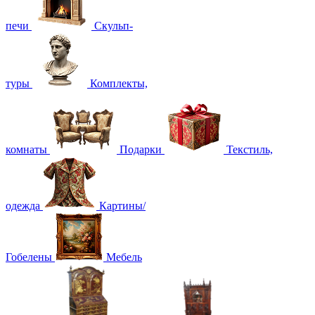
печи
Скульп-
туры
Комплекты,
комнаты
Подарки
Текстиль,
одежда
Картины/
Гобелены
Мебель