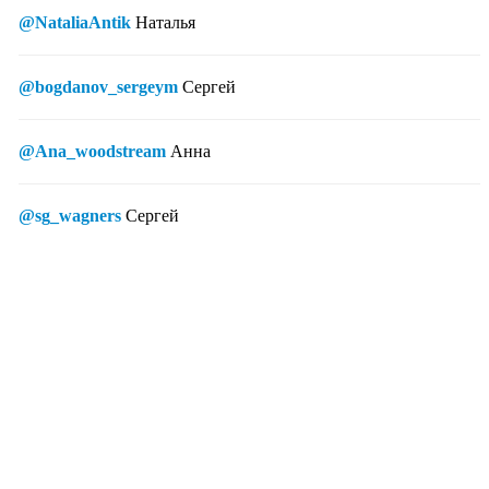
@NataliaAntik
Наталья
@bogdanov_sergeym
Сергей
@Ana_woodstream
Анна
@sg_wagners
Сергей