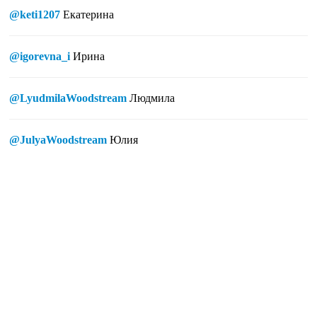
@keti1207
Екатерина
@igorevna_i
Ирина
@LyudmilaWoodstream
Людмила
@JulyaWoodstream
Юлия