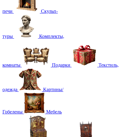
печи
Скульп-
туры
Комплекты,
комнаты
Подарки
Текстиль,
одежда
Картины/
Гобелены
Мебель