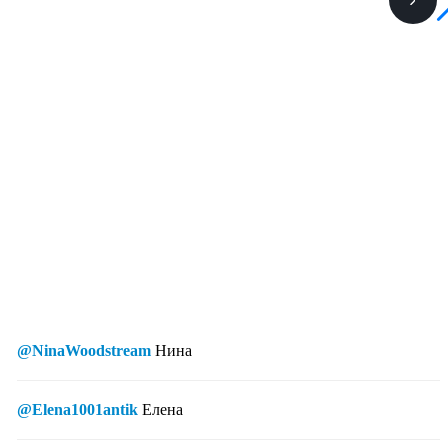
@NinaWoodstream
Нина
@Elena1001antik
Елена