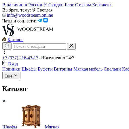
В наличии в России
% Скидки
Блог
Отзывы
Контакты
Выбрать тему:
Светлая
info@woodstream.online
Чаты и соц. сети:
Каталог
+7 (937) 216-43-17
Ежедневно 24/7
Вход
Новинки
Шкафы
Буфеты
Витрины
Мягкая мебель
Спальни
Ка
Ещё
Каталог
Шкафы
Мягкая