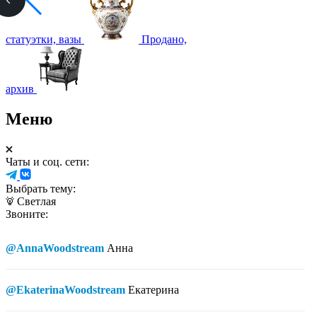
статуэтки, вазы
Продано,
архив
Меню
Чаты и соц. сети:
Выбрать тему:
Светлая
Звоните:
@AnnaWoodstream
Анна
@EkaterinaWoodstream
Екатерина