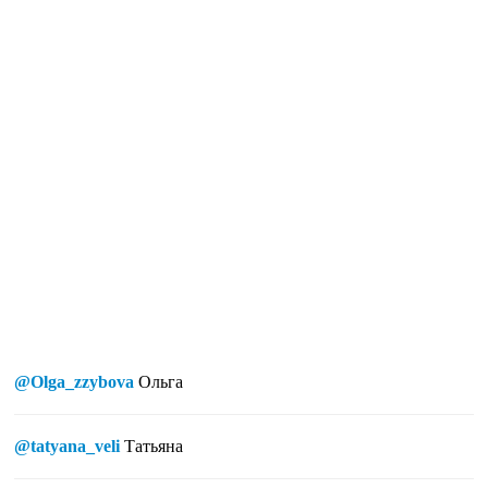
@Olga_zzybova
Ольга
@tatyana_veli
Татьяна