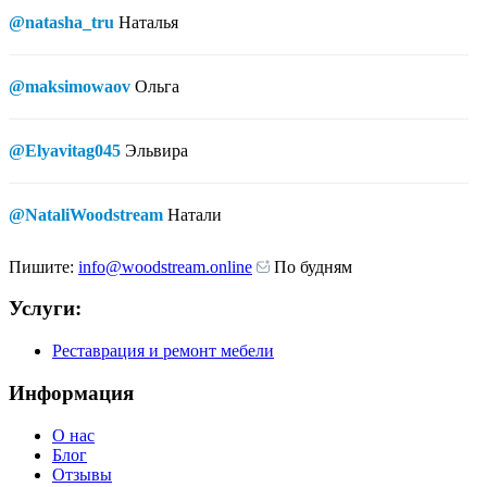
@natasha_tru
Наталья
@maksimowaov
Ольга
@Elyavitag045
Эльвира
@NataliWoodstream
Натали
Пишите:
info@woodstream.online
По будням
Услуги:
Реставрация и ремонт мебели
Информация
О нас
Блог
Отзывы