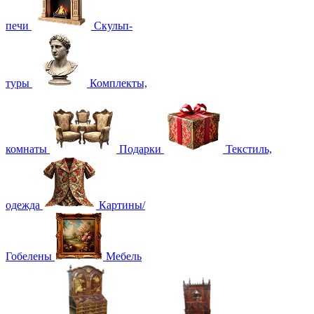
печи
Скульп-
туры
Комплекты,
комнаты
Подарки
Текстиль,
одежда
Картины/
Гобелены
Мебель