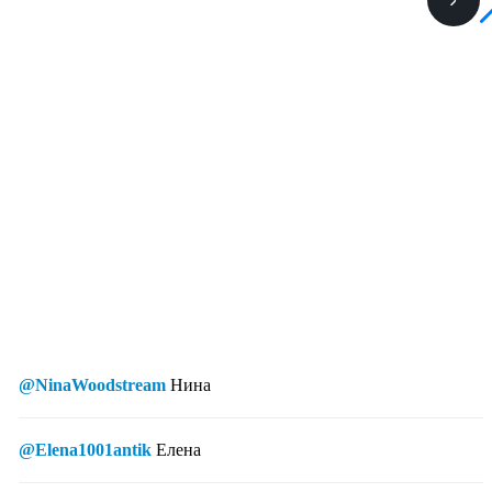
@NinaWoodstream
Нина
@Elena1001antik
Елена