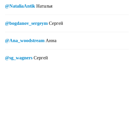
@NataliaAntik
Наталья
@bogdanov_sergeym
Сергей
@Ana_woodstream
Анна
@sg_wagners
Сергей