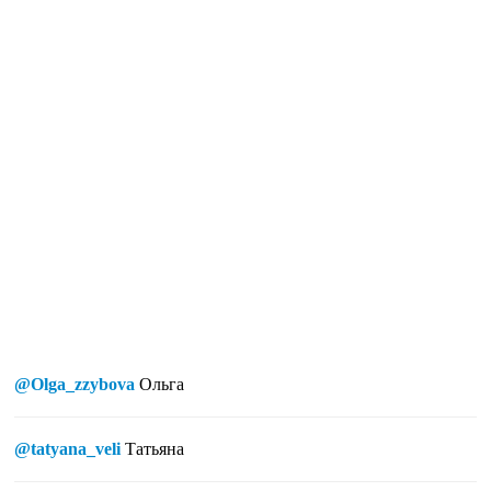
@Olga_zzybova
Ольга
@tatyana_veli
Татьяна