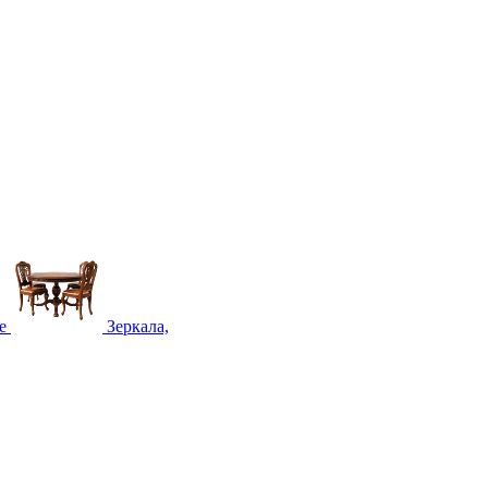
е
Зеркала,