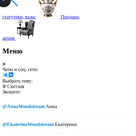
статуэтки, вазы
Продано,
архив
Меню
Чаты и соц. сети:
Выбрать тему:
Светлая
Звоните:
@AnnaWoodstream
Анна
@EkaterinaWoodstream
Екатерина