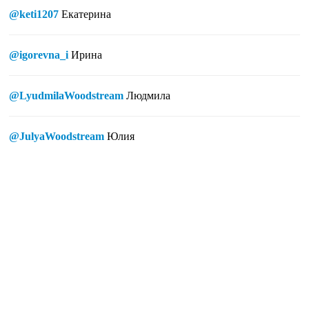
@keti1207
Екатерина
@igorevna_i
Ирина
@LyudmilaWoodstream
Людмила
@JulyaWoodstream
Юлия