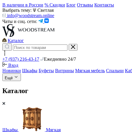
В наличии в России
% Скидки
Блог
Отзывы
Контакты
Выбрать тему:
Светлая
info@woodstream.online
Чаты и соц. сети:
Каталог
+7 (937) 216-43-17
Ежедневно 24/7
Вход
Новинки
Шкафы
Буфеты
Витрины
Мягкая мебель
Спальни
Ка
Ещё
Каталог
Шкафы
Мягкая