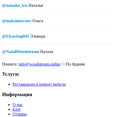
@natasha_tru
Наталья
@maksimowaov
Ольга
@Elyavitag045
Эльвира
@NataliWoodstream
Натали
Пишите:
info@woodstream.online
По будням
Услуги:
Реставрация и ремонт мебели
Информация
О нас
Блог
Отзывы