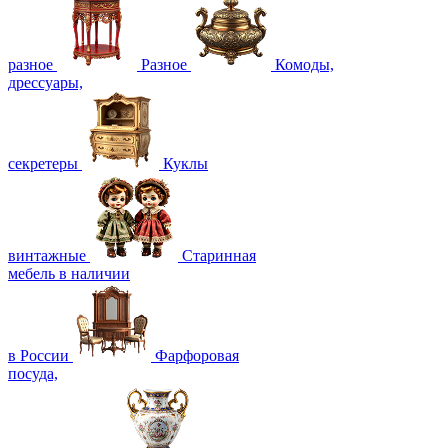
разное
Разное
Комоды,
дрессуары,
секретеры
Куклы
винтажные
Старинная
мебель в наличии
в России
Фарфоровая
посуда,