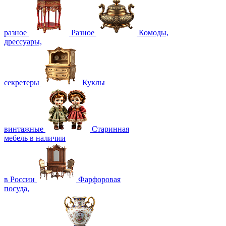
разное
Разное
Комоды,
дрессуары,
секретеры
Куклы
винтажные
Старинная
мебель в наличии
в России
Фарфоровая
посуда,