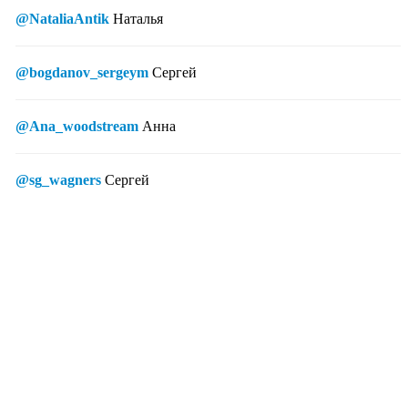
@NataliaAntik
Наталья
@bogdanov_sergeym
Сергей
@Ana_woodstream
Анна
@sg_wagners
Сергей