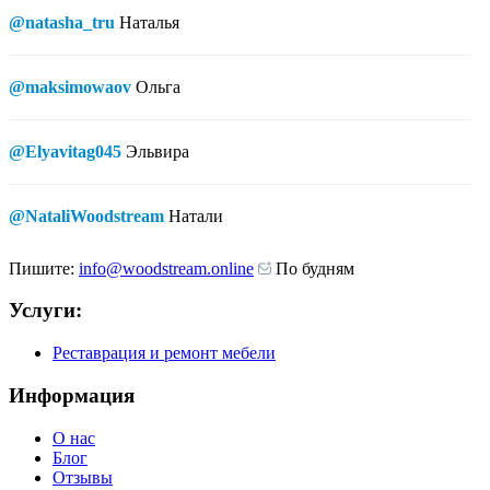
@natasha_tru
Наталья
@maksimowaov
Ольга
@Elyavitag045
Эльвира
@NataliWoodstream
Натали
Пишите:
info@woodstream.online
По будням
Услуги:
Реставрация и ремонт мебели
Информация
О нас
Блог
Отзывы