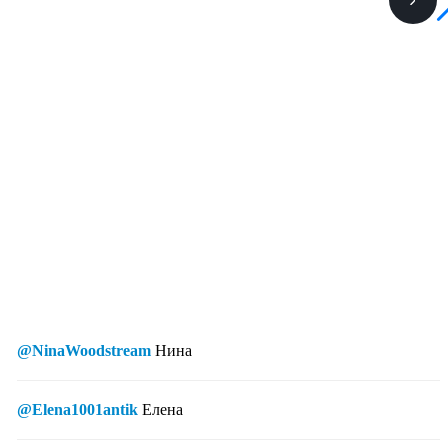
@NinaWoodstream
Нина
@Elena1001antik
Елена