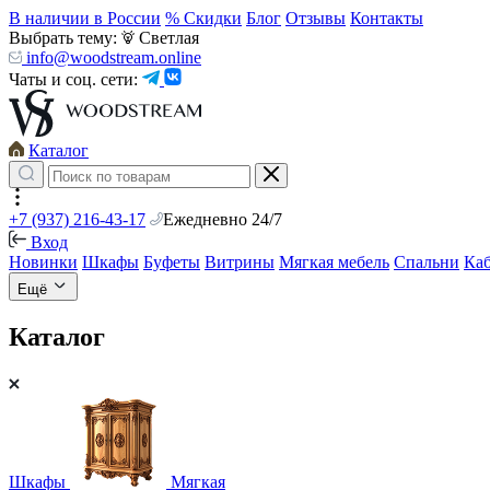
В наличии в России
% Скидки
Блог
Отзывы
Контакты
Выбрать тему:
Светлая
info@woodstream.online
Чаты и соц. сети:
Каталог
+7 (937) 216-43-17
Ежедневно 24/7
Вход
Новинки
Шкафы
Буфеты
Витрины
Мягкая мебель
Спальни
Ка
Ещё
Каталог
Шкафы
Мягкая