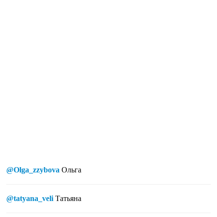
@Olga_zzybova
Ольга
@tatyana_veli
Татьяна