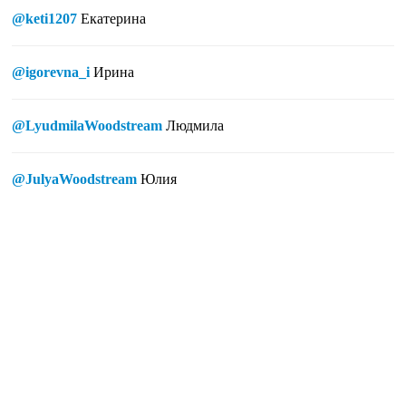
@keti1207
Екатерина
@igorevna_i
Ирина
@LyudmilaWoodstream
Людмила
@JulyaWoodstream
Юлия