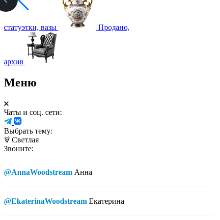
статуэтки, вазы
Продано,
архив
Меню
Чаты и соц. сети:
Выбрать тему:
Светлая
Звоните:
@AnnaWoodstream
Анна
@EkaterinaWoodstream
Екатерина