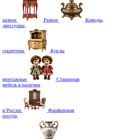
разное
Разное
Комоды,
дрессуары,
секретеры
Куклы
винтажные
Старинная
мебель в наличии
в России
Фарфоровая
посуда,