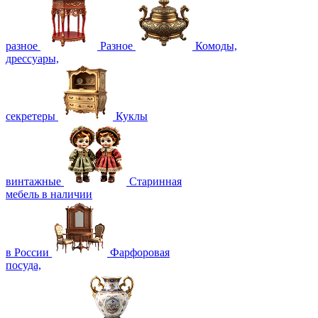
разное
Разное
Комоды,
дрессуары,
секретеры
Куклы
винтажные
Старинная
мебель в наличии
в России
Фарфоровая
посуда,