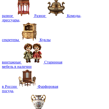
разное
Разное
Комоды,
дрессуары,
секретеры
Куклы
винтажные
Старинная
мебель в наличии
в России
Фарфоровая
посуда,