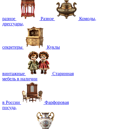
разное
Разное
Комоды,
дрессуары,
секретеры
Куклы
винтажные
Старинная
мебель в наличии
в России
Фарфоровая
посуда,