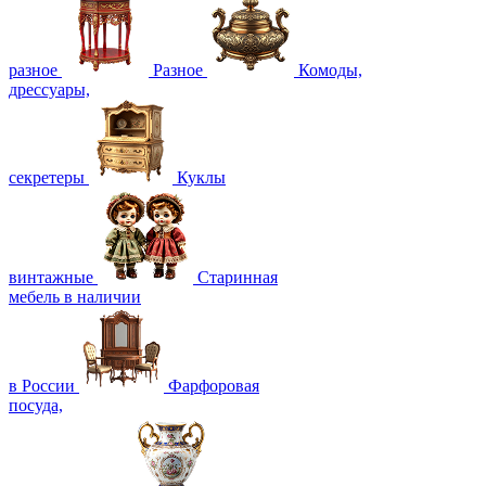
разное
Разное
Комоды,
дрессуары,
секретеры
Куклы
винтажные
Старинная
мебель в наличии
в России
Фарфоровая
посуда,