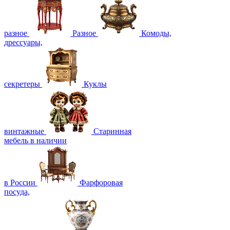
разное
Разное
Комоды,
дрессуары,
секретеры
Куклы
винтажные
Старинная
мебель в наличии
в России
Фарфоровая
посуда,