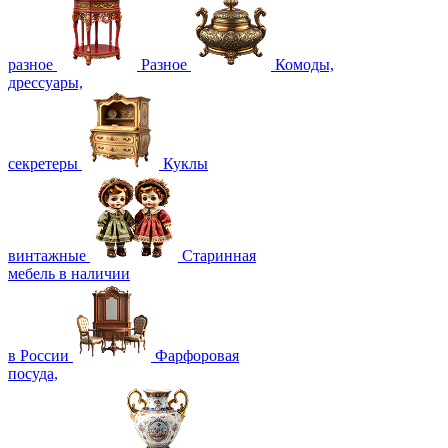
разное
Разное
Комоды,
дрессуары,
секретеры
Куклы
винтажные
Старинная
мебель в наличии
в России
Фарфоровая
посуда,