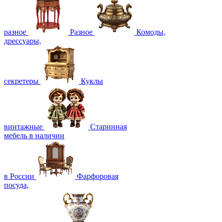
разное
Разное
Комоды,
дрессуары,
секретеры
Куклы
винтажные
Старинная
мебель в наличии
в России
Фарфоровая
посуда,