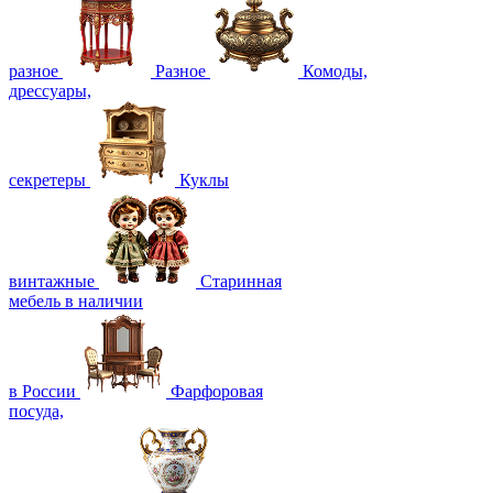
разное
Разное
Комоды,
дрессуары,
секретеры
Куклы
винтажные
Старинная
мебель в наличии
в России
Фарфоровая
посуда,