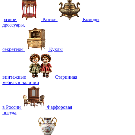
разное
Разное
Комоды,
дрессуары,
секретеры
Куклы
винтажные
Старинная
мебель в наличии
в России
Фарфоровая
посуда,