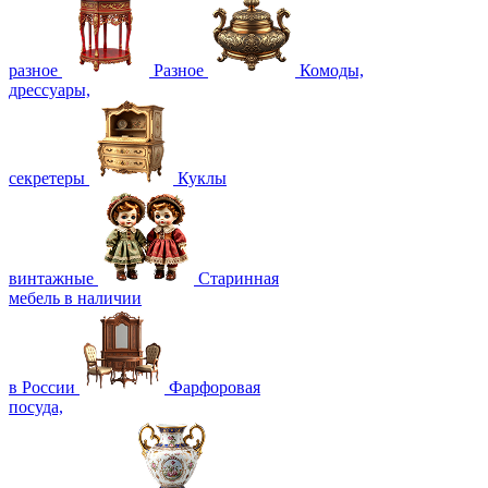
разное
Разное
Комоды,
дрессуары,
секретеры
Куклы
винтажные
Старинная
мебель в наличии
в России
Фарфоровая
посуда,