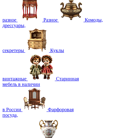
разное
Разное
Комоды,
дрессуары,
секретеры
Куклы
винтажные
Старинная
мебель в наличии
в России
Фарфоровая
посуда,