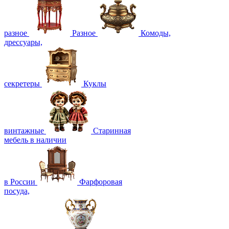
разное
Разное
Комоды,
дрессуары,
секретеры
Куклы
винтажные
Старинная
мебель в наличии
в России
Фарфоровая
посуда,