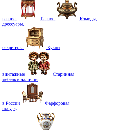
разное
Разное
Комоды,
дрессуары,
секретеры
Куклы
винтажные
Старинная
мебель в наличии
в России
Фарфоровая
посуда,