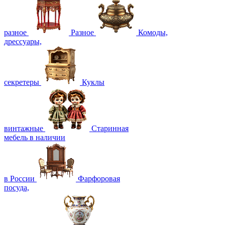
разное
Разное
Комоды,
дрессуары,
секретеры
Куклы
винтажные
Старинная
мебель в наличии
в России
Фарфоровая
посуда,