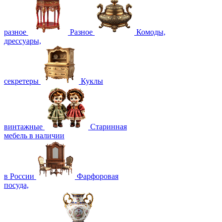
разное
Разное
Комоды,
дрессуары,
секретеры
Куклы
винтажные
Старинная
мебель в наличии
в России
Фарфоровая
посуда,