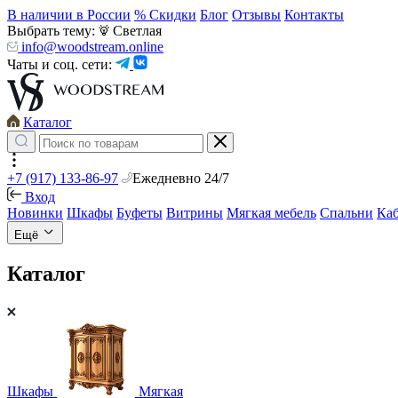
В наличии в России
% Скидки
Блог
Отзывы
Контакты
Выбрать тему:
Светлая
info@woodstream.online
Чаты и соц. сети:
Каталог
+7 (917) 133-86-97
Ежедневно 24/7
Вход
Новинки
Шкафы
Буфеты
Витрины
Мягкая мебель
Спальни
Ка
Ещё
Каталог
Шкафы
Мягкая