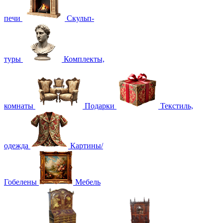
печи
Скульп-
туры
Комплекты,
комнаты
Подарки
Текстиль,
одежда
Картины/
Гобелены
Мебель