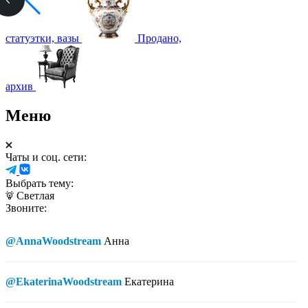
статуэтки, вазы
Продано,
архив
Меню
Чаты и соц. сети:
Выбрать тему:
Светлая
Звоните:
@AnnaWoodstream
Анна
@EkaterinaWoodstream
Екатерина