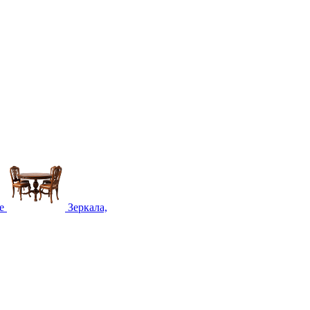
е
Зеркала,