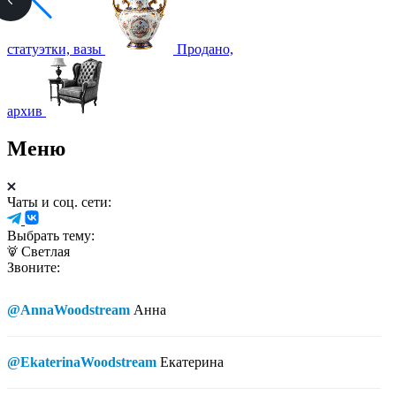
статуэтки, вазы
Продано,
архив
Меню
Чаты и соц. сети:
Выбрать тему:
Светлая
Звоните:
@AnnaWoodstream
Анна
@EkaterinaWoodstream
Екатерина