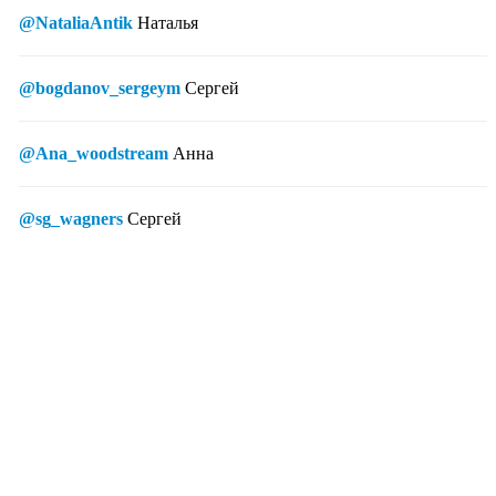
@NataliaAntik
Наталья
@bogdanov_sergeym
Сергей
@Ana_woodstream
Анна
@sg_wagners
Сергей