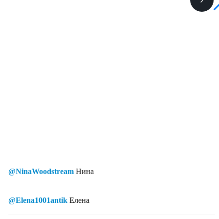
@NinaWoodstream
Нина
@Elena1001antik
Елена