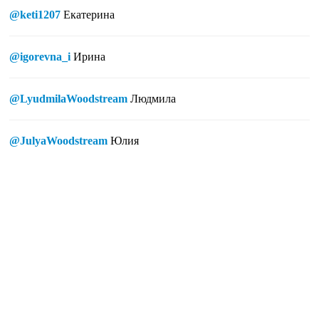
@keti1207
Екатерина
@igorevna_i
Ирина
@LyudmilaWoodstream
Людмила
@JulyaWoodstream
Юлия