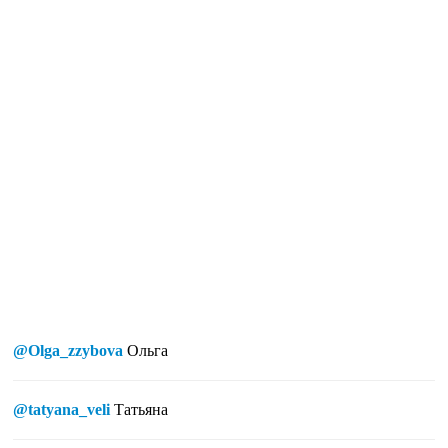
@Olga_zzybova
Ольга
@tatyana_veli
Татьяна