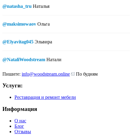
@natasha_tru
Наталья
@maksimowaov
Ольга
@Elyavitag045
Эльвира
@NataliWoodstream
Натали
Пишите:
info@woodstream.online
По будням
Услуги:
Реставрация и ремонт мебели
Информация
О нас
Блог
Отзывы