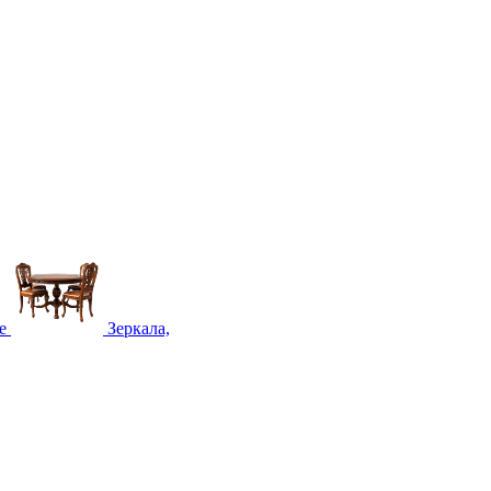
е
Зеркала,