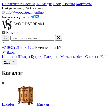
В наличии в России
% Скидки
Блог
Отзывы
Контакты
Выбрать тему:
Светлая
info@woodstream.online
Чаты и соц. сети:
Каталог
+7 (937) 216-43-17
Ежедневно 24/7
Вход
Новинки
Шкафы
Буфеты
Витрины
Мягкая мебель
Спальни
Ка
Ещё
Каталог
Шкафы
Мягкая