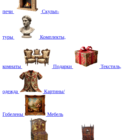
печи
Скульп-
туры
Комплекты,
комнаты
Подарки
Текстиль,
одежда
Картины/
Гобелены
Мебель