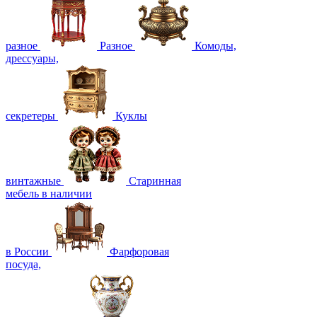
разное
Разное
Комоды,
дрессуары,
секретеры
Куклы
винтажные
Старинная
мебель в наличии
в России
Фарфоровая
посуда,