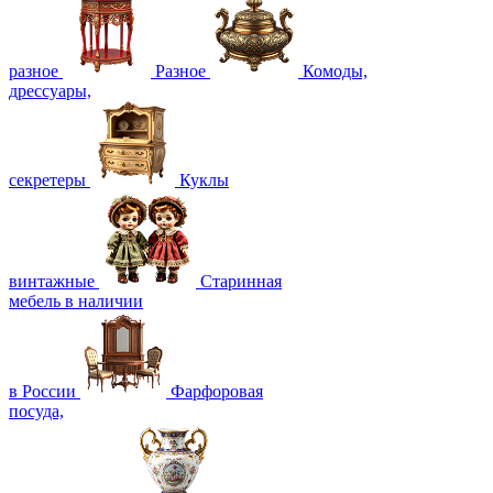
разное
Разное
Комоды,
дрессуары,
секретеры
Куклы
винтажные
Старинная
мебель в наличии
в России
Фарфоровая
посуда,