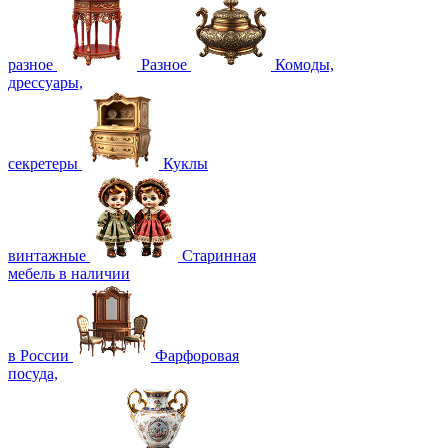
разное
Разное
Комоды,
дрессуары,
секретеры
Куклы
винтажные
Старинная
мебель в наличии
в России
Фарфоровая
посуда,