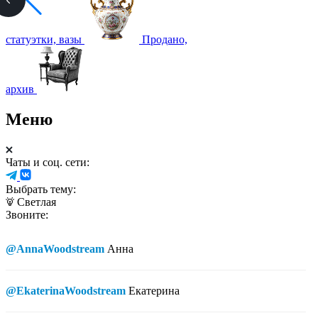
статуэтки, вазы
Продано,
архив
Меню
Чаты и соц. сети:
Выбрать тему:
Светлая
Звоните:
@AnnaWoodstream
Анна
@EkaterinaWoodstream
Екатерина