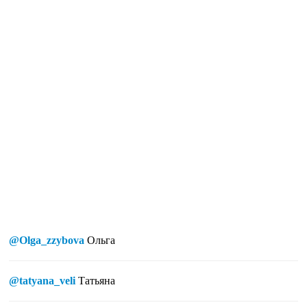
@Olga_zzybova
Ольга
@tatyana_veli
Татьяна