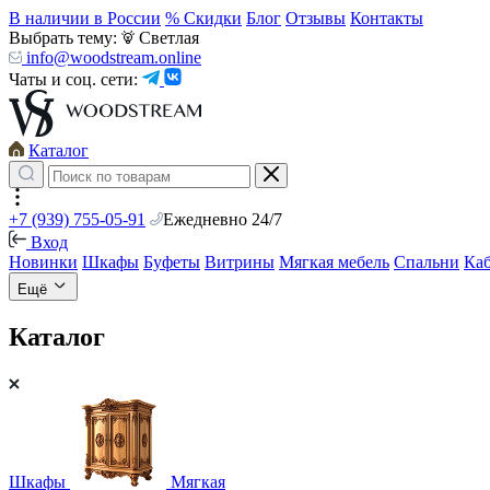
В наличии в России
% Скидки
Блог
Отзывы
Контакты
Выбрать тему:
Светлая
info@woodstream.online
Чаты и соц. сети:
Каталог
+7 (939) 755-05-91
Ежедневно 24/7
Вход
Новинки
Шкафы
Буфеты
Витрины
Мягкая мебель
Спальни
Ка
Ещё
Каталог
Шкафы
Мягкая