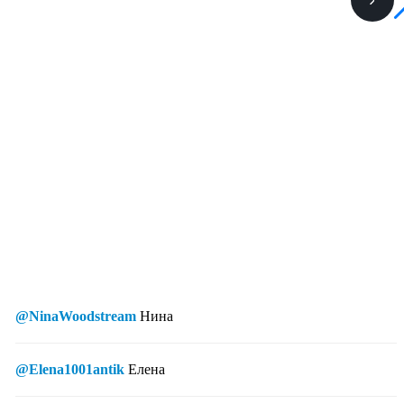
@NinaWoodstream
Нина
@Elena1001antik
Елена