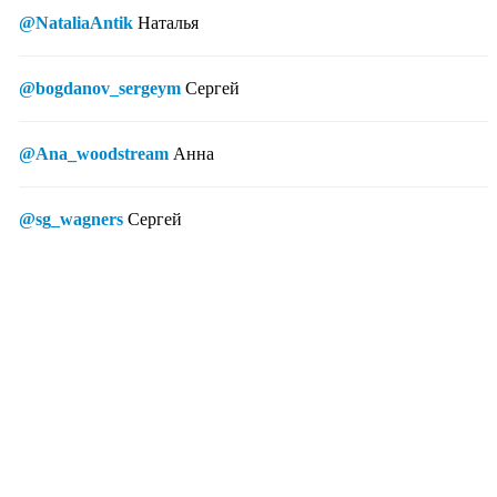
@NataliaAntik
Наталья
@bogdanov_sergeym
Сергей
@Ana_woodstream
Анна
@sg_wagners
Сергей