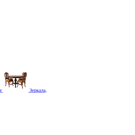
е
Зеркала,