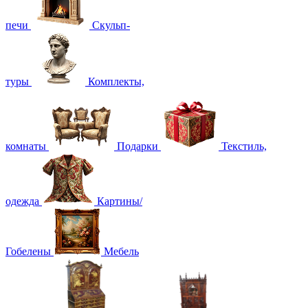
печи
Скульп-
туры
Комплекты,
комнаты
Подарки
Текстиль,
одежда
Картины/
Гобелены
Мебель