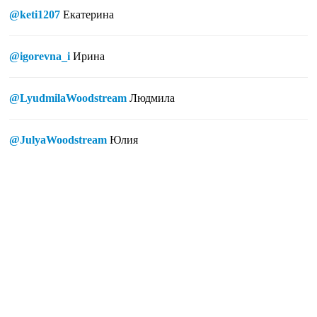
@keti1207
Екатерина
@igorevna_i
Ирина
@LyudmilaWoodstream
Людмила
@JulyaWoodstream
Юлия