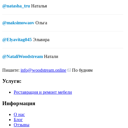
@natasha_tru
Наталья
@maksimowaov
Ольга
@Elyavitag045
Эльвира
@NataliWoodstream
Натали
Пишите:
info@woodstream.online
По будням
Услуги:
Реставрация и ремонт мебели
Информация
О нас
Блог
Отзывы