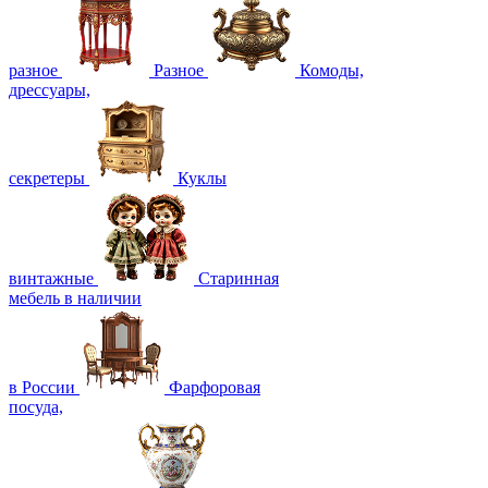
разное
Разное
Комоды,
дрессуары,
секретеры
Куклы
винтажные
Старинная
мебель в наличии
в России
Фарфоровая
посуда,