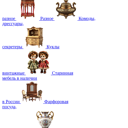
разное
Разное
Комоды,
дрессуары,
секретеры
Куклы
винтажные
Старинная
мебель в наличии
в России
Фарфоровая
посуда,