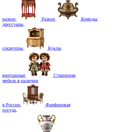
разное
Разное
Комоды,
дрессуары,
секретеры
Куклы
винтажные
Старинная
мебель в наличии
в России
Фарфоровая
посуда,