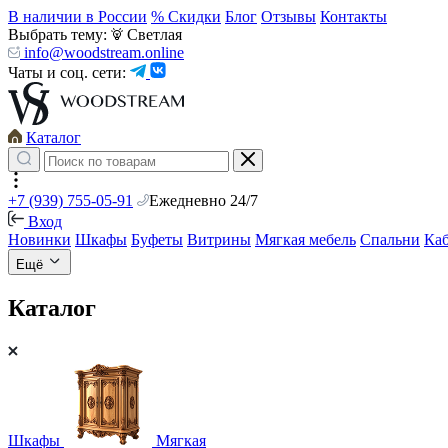
В наличии в России
% Скидки
Блог
Отзывы
Контакты
Выбрать тему:
Светлая
info@woodstream.online
Чаты и соц. сети:
Каталог
+7 (939) 755-05-91
Ежедневно 24/7
Вход
Новинки
Шкафы
Буфеты
Витрины
Мягкая мебель
Спальни
Ка
Ещё
Каталог
Шкафы
Мягкая