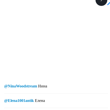
@NinaWoodstream
Нина
@Elena1001antik
Елена