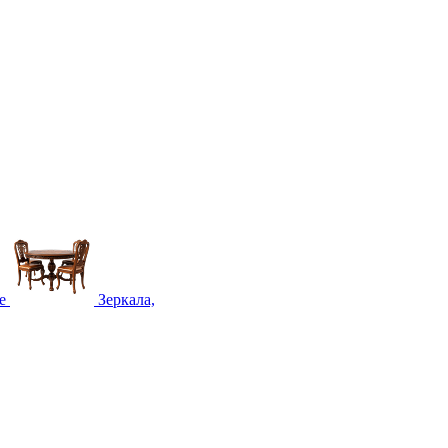
е
Зеркала,