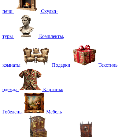
печи
Скульп-
туры
Комплекты,
комнаты
Подарки
Текстиль,
одежда
Картины/
Гобелены
Мебель