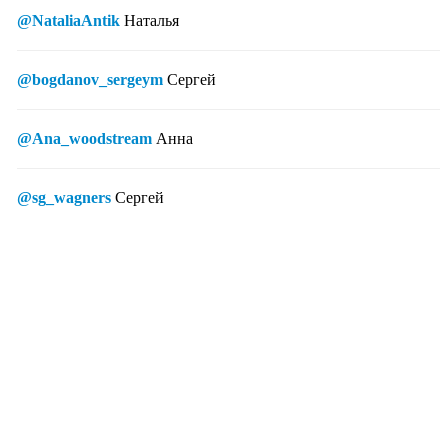
@NataliaAntik
Наталья
@bogdanov_sergeym
Сергей
@Ana_woodstream
Анна
@sg_wagners
Сергей