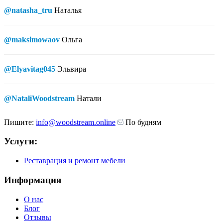
@natasha_tru
Наталья
@maksimowaov
Ольга
@Elyavitag045
Эльвира
@NataliWoodstream
Натали
Пишите:
info@woodstream.online
По будням
Услуги:
Реставрация и ремонт мебели
Информация
О нас
Блог
Отзывы