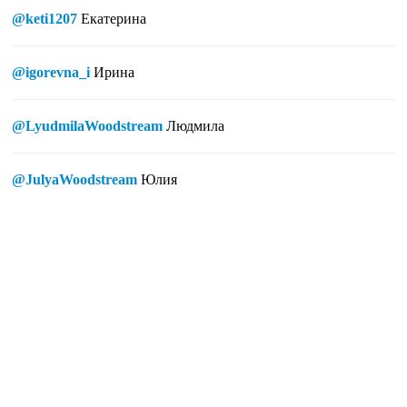
@keti1207
Екатерина
@igorevna_i
Ирина
@LyudmilaWoodstream
Людмила
@JulyaWoodstream
Юлия