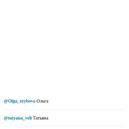
@Olga_zzybova
Ольга
@tatyana_veli
Татьяна