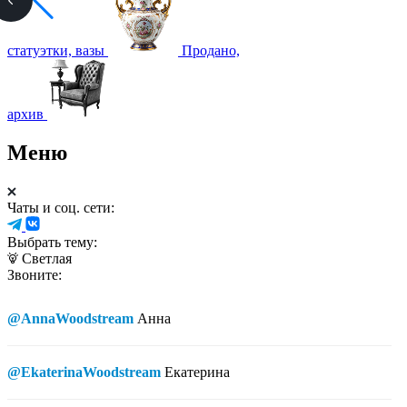
статуэтки, вазы
Продано,
архив
Меню
Чаты и соц. сети:
Выбрать тему:
Светлая
Звоните:
@AnnaWoodstream
Анна
@EkaterinaWoodstream
Екатерина